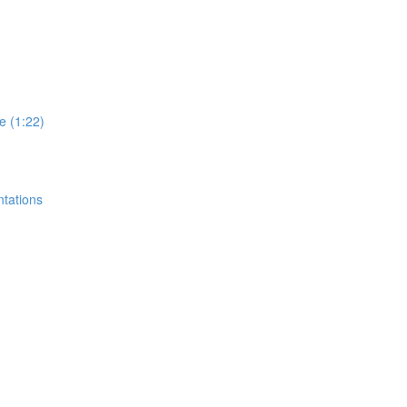
re (1:22)
ntations